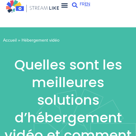
FR
EN
Apps et services
Qui sommes-nous ?
Accueil
»
Hébergement vidéo
Quelles sont les
meilleures
solutions
d’hébergement
vidéo et comment