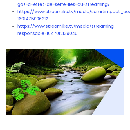
gaz-a-effet-de-serre-lies-au-streaming/
https://www.streamlike.tv/media/samrtimpact_co
1601475906312
https://www.streamlike.tv/media/streaming-
responsable-1647012139046