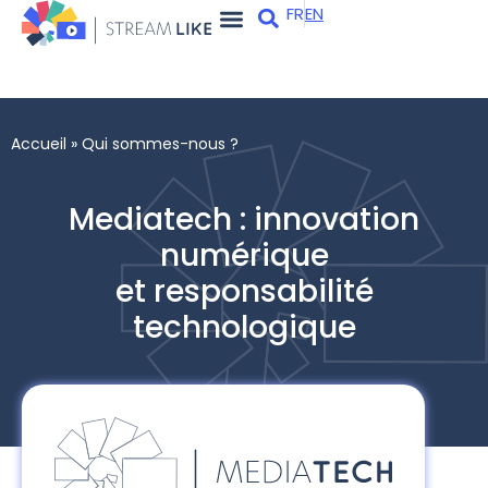
FR
EN
Apps et services
Qui sommes-nous ?
Accueil
»
Qui sommes-nous ?
Mediatech : innovation
numérique
et responsabilité
technologique