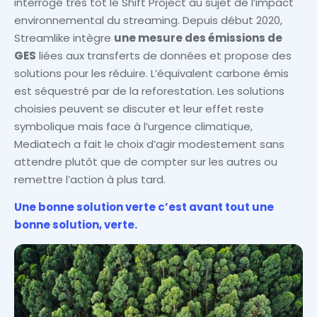
interrogé très tôt le Shift Project au sujet de l’impact
environnemental du streaming. Depuis début 2020,
Streamlike intègre
une mesure des émissions de
GES
liées aux transferts de données et propose des
solutions pour les réduire. L’équivalent carbone émis
est séquestré par de la reforestation. Les solutions
choisies peuvent se discuter et leur effet reste
symbolique mais face à l’urgence climatique,
Mediatech a fait le choix d’agir modestement sans
attendre plutôt que de compter sur les autres ou
remettre l’action à plus tard.
Une bonne solution verte c’est avant tout une
bonne solution, verte.