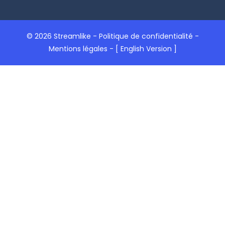
© 2026 Streamlike -
Politique de confidentialité
-
Mentions légales
-
[ English Version ]