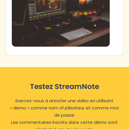
Testez StreamNote
Exercez-vous à annoter une vidéo en utilisant
« demo » comme nom d’utilisateur et comme mot
de passe.
Les commentaires inscrits dans cette démo sont