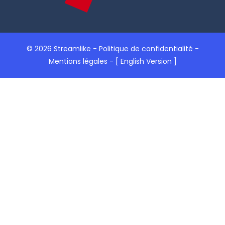
© 2026 Streamlike -
Politique de confidentialité
-
Mentions légales
-
[ English Version ]