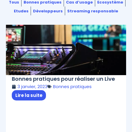
Tous
Bonnes pratiques
Cas d’usage
Ecosystème
Etudes
Développeurs
Streaming responsable
Bonnes pratiques pour réaliser un Live
3 janvier, 2023
Bonnes pratiques
Lire la suite