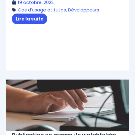
19 octobre, 2022
Cas d’usage et tutos
,
Développeurs
Lire la suite
Publication en masse : le watchfolder