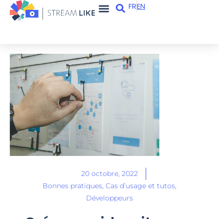
FR
EN
Apps et services
Qui sommes-nous ?
20 octobre, 2022
Bonnes pratiques
,
Cas d’usage et tutos
,
Développeurs