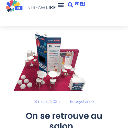
FR
EN
Apps et services
Qui sommes-nous ?
8 mars, 2024
Ecosystème
On se retrouve au
salon…