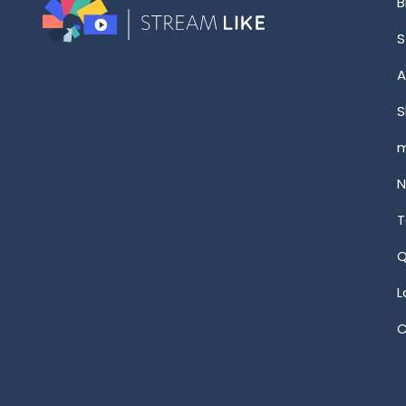
B
S
A
S
m
N
T
Q
L
C