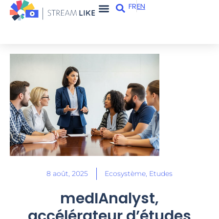
FR
EN
Apps et services
Qui sommes-nous ?
8 août, 2025
Ecosystème
,
Etudes
medIAnalyst,
accélérateur d’études