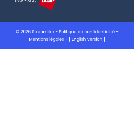
© 2026 Streamlike -
Politique de confidentialité
-
Mentions légales
-
[ English Version ]